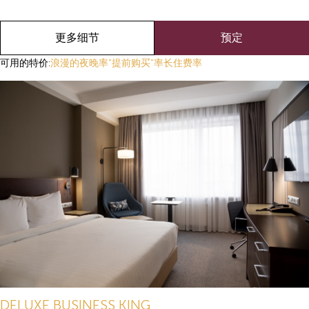
更多细节
预定
可用的特价:
浪漫的夜晚率
"提前购买"率
长住费率
DELUXE BUSINESS KING