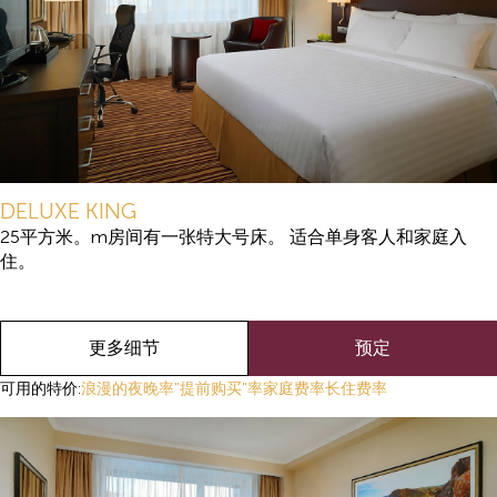
DELUXE KING
25平方米。m房间有一张特大号床。 适合单身客人和家庭入
住。
更多细节
预定
可用的特价:
浪漫的夜晚率
"提前购买"率
家庭费率
长住费率