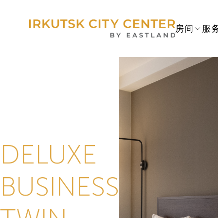
房间
服
DELUXE
BUSINESS