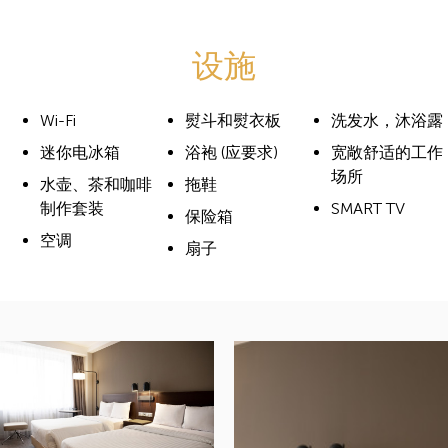
设施
Wi-Fi
熨斗和熨衣板
洗发水，沐浴露
迷你电冰箱
浴袍 (应要求)
宽敞舒适的工作
场所
水壶、茶和咖啡
拖鞋
制作套装
SMART TV
保险箱
空调
扇子