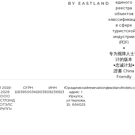
единого
реестра
объектов
классификац
в сфере
туристско
индустрии
(PDF)
•
专为视障人士
计的版本
•
•
忠诚计划
證書 China
Friendly
 2018-
ОГРН:
ИНН:
Юридический
reservation@eastlandhotels.
2026
1183850034180
3808236813
адрес: г.
ООО
Иркутск,
ИСТЛЭНД
ул.Чкалова,
ОТЭЛС
15, 664025
ГРУПП»