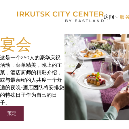
房间
服
宴会
这是一个250人的豪华庆祝
活动，菜单精美，晚上的主
菜，酒店厨师的精彩介绍，
或与最亲密的人共度一个舒
适的夜晚-酒店团队将安排您
的特殊日子作为自己的日
子。
预定