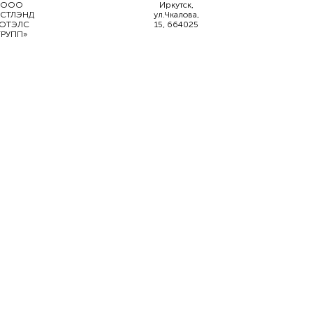
ООО
Иркутск,
ИСТЛЭНД
ул.Чкалова,
ОТЭЛС
15, 664025
ГРУПП»