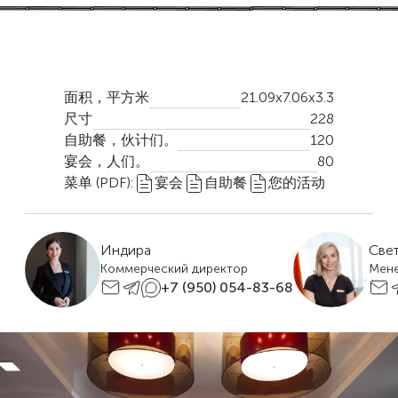
面积，平方米
21.09x7.06x3.3
尺寸
228
自助餐，伙计们。
120
宴会，人们。
80
菜单 (PDF):
宴会
自助餐
您的活动
Индира
Све
Коммерческий директор
Мен
+7 (950) 054-83-68