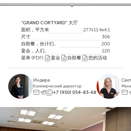
“GRAND CORTYARD” 大厅
面积，平方米
27.7x11.4x4.1
尺寸
306
自助餐，伙计们。
200
宴会，人们。
220
菜单 (PDF):
宴会
自助餐
您的活动
Индира
Све
Коммерческий директор
Мен
+7 (950) 054-83-68