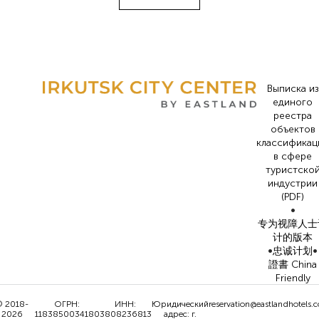
Выписка из
единого
реестра
объектов
классификац
в сфере
туристско
индустрии
(PDF)
•
专为视障人士
计的版本
•
•
忠诚计划
證書 China
Friendly
 2018-
ОГРН:
ИНН:
Юридический
reservation@eastlandhotels.
2026
1183850034180
3808236813
адрес: г.