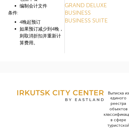
GRAND DELUXE
编制会计文件
BUSINESS
条件:
BUSINESS SUITE
4晚起预订
如果预订减少到4晚，
则取消折扣并重新计
算费用。
Выписка из
единого
реестра
объектов
классификац
в сфере
туристско