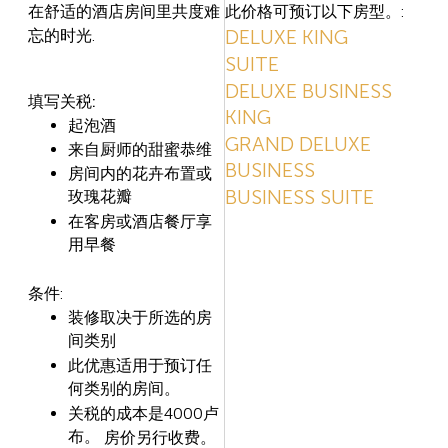
此价格可预订以下房型。:
在舒适的酒店房
间里共度难
DELUXE KING
.
忘的时光
SUITE
DELUXE BUSINESS
:
填写关税
KING
起泡酒
GRAND DELUXE
来自厨师的甜蜜恭维
BUSINESS
房
间内的花卉布置或
BUSINESS SUITE
玫瑰花瓣
在客房或酒店餐
厅享
用早餐
:
条件
装修取决于所
选的房
间类别
此
优惠适用于预订任
何类别的房间。
4000
关税的成本是
卢
布。
房价另行收
费。