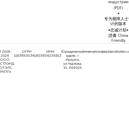
индустрии
(PDF)
•
专为视障人士
计的版本
•
•
忠诚计划
證書 China
Friendly
 2018-
ОГРН:
ИНН:
Юридический
reservation@eastlandhotels.
2026
1183850034180
3808236813
адрес: г.
ООО
Иркутск,
ИСТЛЭНД
ул.Чкалова,
ОТЭЛС
15, 664025
ГРУПП»