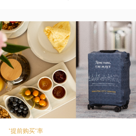
"提前购买"率