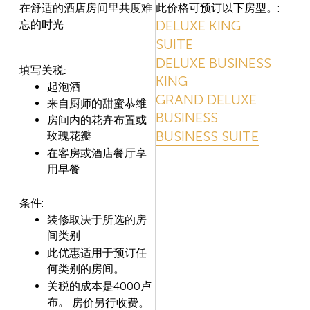
此价格可预订以下房型。:
在舒适的酒店房
间里共度难
DELUXE KING
.
忘的时光
SUITE
DELUXE BUSINESS
:
填写关税
KING
起泡酒
GRAND DELUXE
来自厨师的甜蜜恭维
BUSINESS
房
间内的花卉布置或
BUSINESS SUITE
玫瑰花瓣
在客房或酒店餐
厅享
用早餐
:
条件
装修取决于所
选的房
间类别
此
优惠适用于预订任
何类别的房间。
4000
关税的成本是
卢
布。
房价另行收
费。