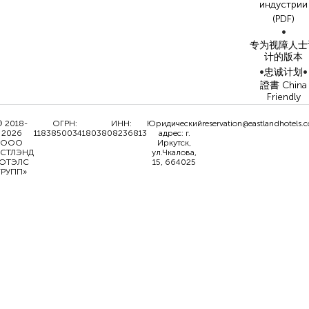
индустрии
(PDF)
•
专为视障人士
计的版本
•
•
忠诚计划
證書 China
Friendly
 2018-
ОГРН:
ИНН:
Юридический
reservation@eastlandhotels.
2026
1183850034180
3808236813
адрес: г.
ООО
Иркутск,
ИСТЛЭНД
ул.Чкалова,
ОТЭЛС
15, 664025
ГРУПП»