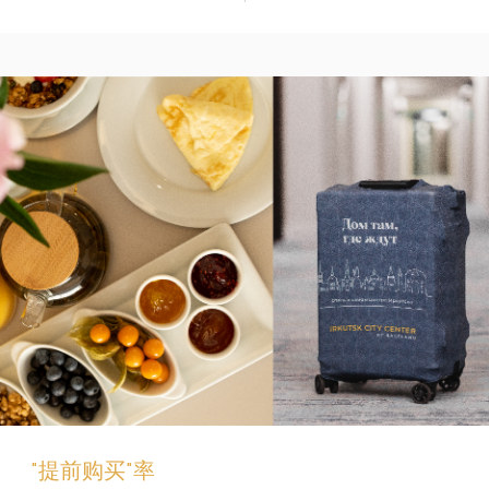
"提前购买"率