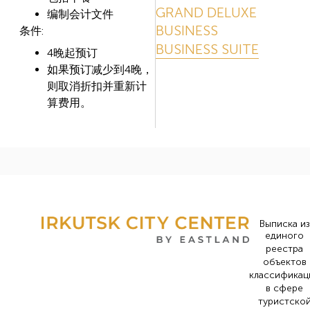
GRAND DELUXE
编制会计文件
BUSINESS
条件:
BUSINESS SUITE
4晚起预订
如果预订减少到4晚，
则取消折扣并重新计
算费用。
Выписка из
единого
реестра
объектов
классификац
в сфере
туристско