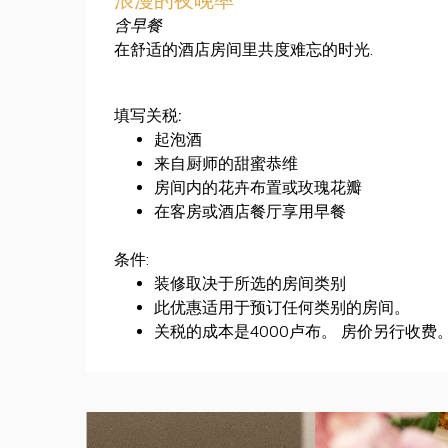
含早餐
.
在舒适的酒店房
间里共度难忘的时光
:
填写关税
起泡酒
来自厨师的甜蜜恭维
房
间内的花卉布置或玫瑰花瓣
在客房或酒店餐
厅享用早餐
:
条件
装修取决于所
选的房间类别
此
优惠适用于预订任何类别的房间。
4000
关税的成本是
卢布。
房价另行收
费