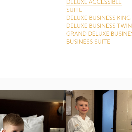
DELUXE ACCESSIBLE
SUITE
DELUXE BUSINESS KING
DELUXE BUSINESS TWIN
GRAND DELUXE BUSINE
BUSINESS SUITE