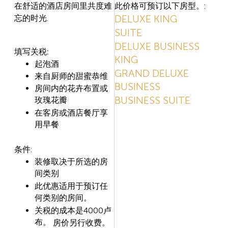
此价格可预订以下房型。:
在舒适的酒店房
间里共度难
DELUXE KING
.
忘的时光
SUITE
DELUXE BUSINESS
:
填写关税
KING
起泡酒
GRAND DELUXE
来自厨师的甜蜜恭维
BUSINESS
房
间内的花卉布置或
BUSINESS SUITE
玫瑰花瓣
在客房或酒店餐
厅享
用早餐
:
条件
装修取决于所
选的房
间类别
此
优惠适用于预订任
何类别的房间。
4000
关税的成本是
卢
布。
房价另行收
费。