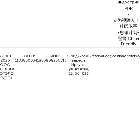
индустрии
(PDF)
•
专为视障人士
计的版本
•
•
忠诚计划
證書 China
Friendly
 2018-
ОГРН:
ИНН:
Юридический
reservation@eastlandhotels.
2026
1183850034180
3808236813
адрес: г.
ООО
Иркутск,
ИСТЛЭНД
ул.Чкалова,
ОТЭЛС
15, 664025
ГРУПП»