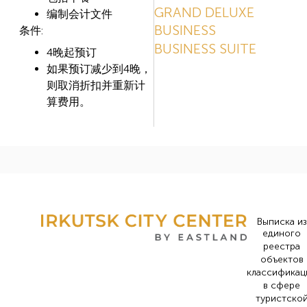
GRAND DELUXE
编制会计文件
BUSINESS
条件:
BUSINESS SUITE
4晚起预订
如果预订减少到4晚，
则取消折扣并重新计
算费用。
Выписка из
единого
реестра
объектов
классификац
в сфере
туристско