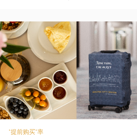
"提前购买"率